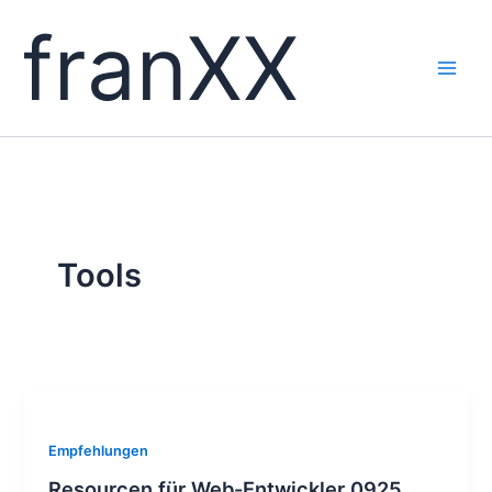
Skip
franXX
to
content
Tools
Empfehlungen
Resourcen für Web-Entwickler 0925