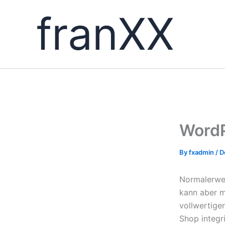
Skip
franXX
to
content
WordP
By
fxadmin
/
D
Normalerwei
kann aber m
vollwertige
Shop integr