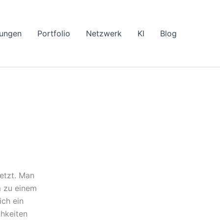
tungen
Portfolio
Netzwerk
KI
Blog
etzt. Man
m zu einem
ch ein
chkeiten